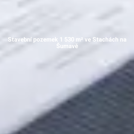
Stavební pozemek 1 530 m² ve Stachách na
Šumavě