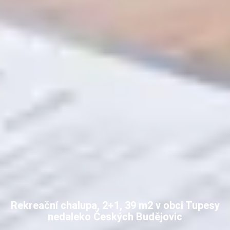
Rekreační chalupa, 2+1, 39 m2 v obci Tupesy
nedaleko Českých Budějovic