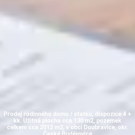
Prodej rodinného domu / statku, dispozice 4 +
kk. Užitná plocha cca 130 m2, pozemek
celkem cca 2012 m2, v obci Doubravice, okr.
České Budějovice