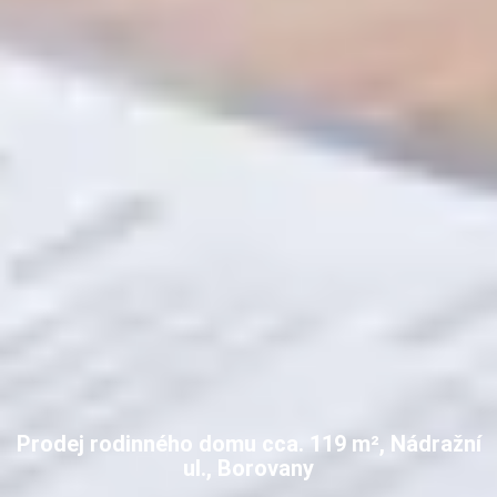
Prodej rodinného domu cca. 119 m², Nádražní
ul., Borovany