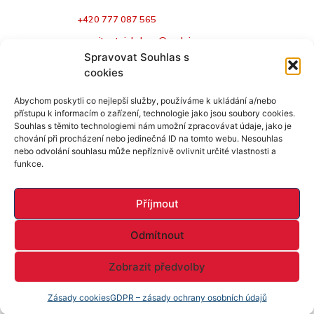
+420 777 087 565
margita.stejskalova@realvize.cz
Spravovat Souhlas s
Jméno a příjmení
cookies
Abychom poskytli co nejlepší služby, používáme k ukládání a/nebo
přístupu k informacím o zařízení, technologie jako jsou soubory cookies.
Souhlas s těmito technologiemi nám umožní zpracovávat údaje, jako je
E-mail
chování při procházení nebo jedinečná ID na tomto webu. Nesouhlas
nebo odvolání souhlasu může nepříznivě ovlivnit určité vlastnosti a
funkce.
Telefon
Příjmout
Odmítnout
Zpráva
Zobrazit předvolby
Zásady cookies
GDPR – zásady ochrany osobních údajů