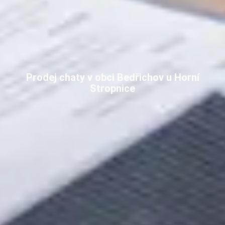
Prodej chaty v obci Bedřichov u Horní
Stropnice