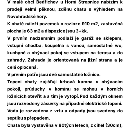
V malé obci Bedřichov u Horní Stropnice nabízím k
prodeji velmi pěknou, zděnu chatu s výhledem na
Novohradské hory.
K chatě náleží pozemek o rozloze 910 m2, zastavěná
plocha je 63 m2 a dispozice jsou 3+kk.
V prvním nadzemním podlaží je garáž se sklepem,
vstupní chodba, koupelna s vanou, samostatné wc,
kuchyně a obývací pokoj se vstupem na terasu a do
zahrady. Zahrada je orientovaná na jižní stranu a je
celá oplocená.
V prvním patře jsou dvě samostatné ložnice.
Topení chaty zajišťují krbová kamna v obývacím
pokoji, průduchy v komínu se mohou v horních
ložnicích otevřít a a tím je vytopí. Pod každým oknem
jsou rozvedeny zásuvky na případné elektrické topení.
Voda je rozvedena z vrtu a odpady jsou svedeny do
septiku s přepadem.
Chata byla vystavěna v 80tých letech, z cihel (30cm),