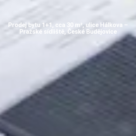
Prodej bytu 1+1, cca 30 m², ulice Hálkova –
Pražské sídliště, České Budějovice