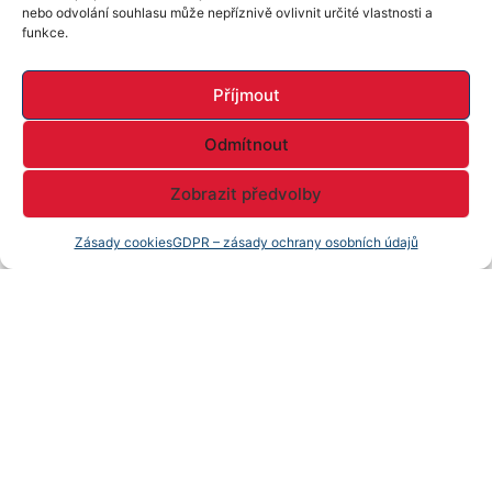
nebo odvolání souhlasu může nepříznivě ovlivnit určité vlastnosti a
JAROMÍR MICHL
funkce.
+420 739 997 713
Příjmout
jaromir.michl@realvize.cz
Odmítnout
Jméno a příjmení
Zobrazit předvolby
E-mail
Zásady cookies
GDPR – zásady ochrany osobních údajů
Telefon
Zpráva