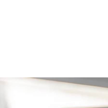
Služby
ODHADY
Financování
NÁŠ TÝM