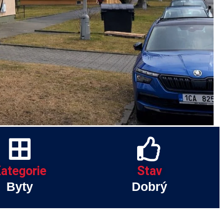
ategorie
Stav
Byty
Dobrý