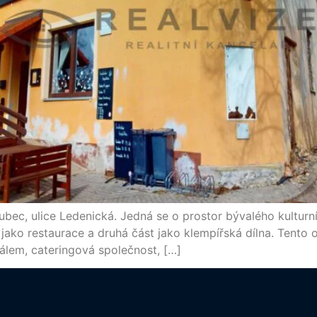
ubec, ulice Ledenická. Jedná se o prostor bývalého kulturn
jako restaurace a druhá část jako klempířská dílna. Tento ob
sálem, cateringová společnost, […]