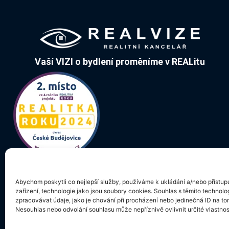
Vaší VIZI o bydlení proměníme v REALitu
Abychom poskytli co nejlepší služby, používáme k ukládání a/nebo přístup
zařízení, technologie jako jsou soubory cookies. Souhlas s těmito techno
zpracovávat údaje, jako je chování při procházení nebo jedinečná ID na t
Nesouhlas nebo odvolání souhlasu může nepříznivě ovlivnit určité vlastnos
Vnitřní oznamovací
Poučení