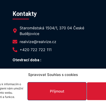
Kontakty
Staroměstská 1504/1, 370 04 České
Budějovice
realvize@realvize.cz
+420 722 722 111
Otevírací doba :
Po, St 09:00 - 17:00
Spravovat Souhlas s cookies
Út, Čt, Pá 09:00 - 12:00
u k informacím o
logiemi nám umožní
Příjmout
omto webu.
ti a funkce.
VOS
DOK