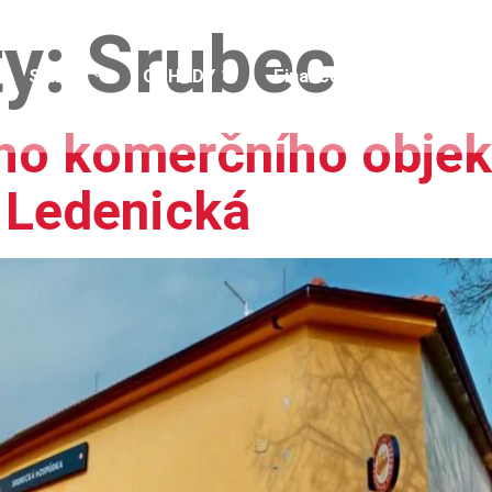
ty:
Srubec
Služby
ODHADY
Financování
NÁŠ TÝM
ho komerčního objek
. Ledenická