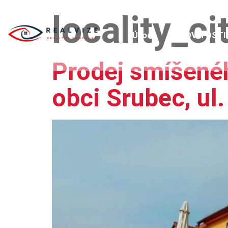
locality_ci
Úvod
NEMOVITOSTI
Prodej smíšené
obci Srubec, ul