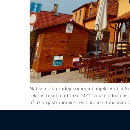
Nabízíme k prodeji komerční objekt v obci Sr
rekonstrukcí a od roku 2011 slouží jedna část 
ať už v gastronomii – restaurace s tanečním 