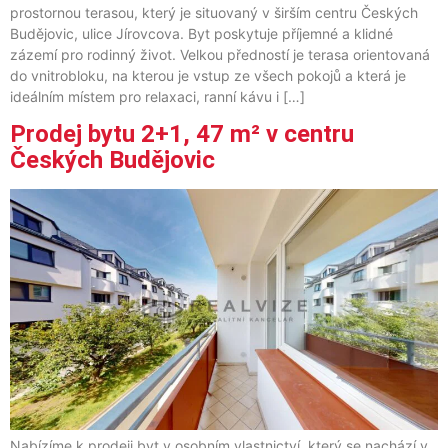
prostornou terasou, který je situovaný v širším centru Českých
Budějovic, ulice Jírovcova. Byt poskytuje příjemné a klidné
zázemí pro rodinný život. Velkou předností je terasa orientovaná
do vnitrobloku, na kterou je vstup ze všech pokojů a která je
ideálním místem pro relaxaci, ranní kávu i […]
Prodej bytu 2+1, 47 m² v centru
Českých Budějovic
Nabízíme k prodeji byt v osobním vlastnictví, který se nachází v