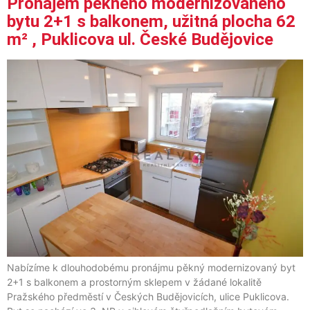
Pronájem pěkného modernizovaného
bytu 2+1 s balkonem, užitná plocha 62
m² , Puklicova ul. České Budějovice
Nabízíme k dlouhodobému pronájmu pěkný modernizovaný byt
2+1 s balkonem a prostorným sklepem v žádané lokalitě
Pražského předměstí v Českých Budějovicích, ulice Puklicova.