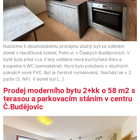
Nabízíme k dlouhodobému pronájmu útulný byt ve zděném
domě v Havlíčkově kolonii, Polní ul. v Českých Budějovicích. V
bytě byla před cca 3 lety udělána nová kuchyňská linka a
koupelna s WC (samostatné). Nyní bylo položeno v obytných
pokojích nové PVC. Byt je čerstvě vymalovaný. Nachází se v 2.
patře (3. NP). V domě byl […]
Prodej moderního bytu 2+kk o 58 m2 s
terasou a parkovacím stáním v centru
Č.Budějovic