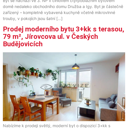
Byt se nachází ve 3. NP v cihlovém čtyřpodlažním bytovém
domě nedaleko obchodního domu Družba a Igy. Byt je částečně
zařízený – kompletně vybavená kuchyně včetně mikrovlnné
trouby, v pokojích jsou šatní […]
Prodej moderního bytu 3+kk s terasou,
79 m², Jírovcova ul. v Českých
Budějovicích
Nabízíme k prodeji světlý, moderní byt o dispozicí 3+kk s