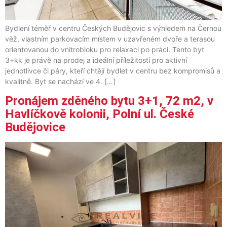
Bydlení téměř v centru Českých Budějovic s výhledem na Černou
věž, vlastním parkovacím místem v uzavřeném dvoře a terasou
orientovanou do vnitrobloku pro relaxaci po práci. Tento byt
3+kk je právě na prodej a ideální příležitostí pro aktivní
jednotlivce či páry, kteří chtějí bydlet v centru bez kompromisů a
kvalitně. Byt se nachází ve 4. […]
Pronájem zděného bytu 3+1, 72 m2, v
Havlíčkově kolonii, Polní ul. České
Budějovice