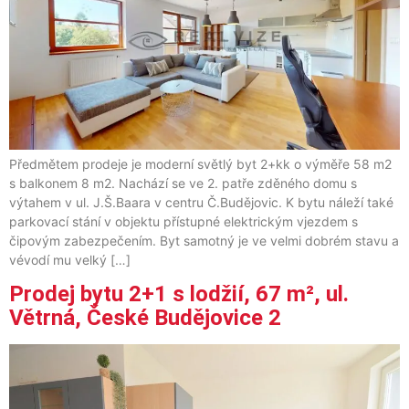
Předmětem prodeje je moderní světlý byt 2+kk o výměře 58 m2
s balkonem 8 m2. Nachází se ve 2. patře zděného domu s
výtahem v ul. J.Š.Baara v centru Č.Budějovic. K bytu náleží také
parkovací stání v objektu přístupné elektrickým vjezdem s
čipovým zabezpečením. Byt samotný je ve velmi dobrém stavu a
vévodí mu velký […]
Prodej bytu 2+1 s lodžií, 67 m², ul.
Větrná, České Budějovice 2