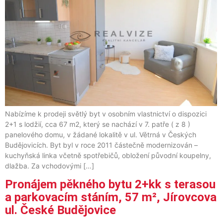
Nabízíme k prodeji světlý byt v osobním vlastnictví o dispozici
2+1 s lodžií, cca 67 m2, který se nachází v 7. patře ( z 8 )
panelového domu, v žádané lokalitě v ul. Větrná v Českých
Budějovicích. Byt byl v roce 2011 částečně modernizován –
kuchyňská linka včetně spotřebičů, obložení původní koupelny,
dlažba. Za vchodovými […]
Pronájem pěkného bytu 2+kk s terasou
a parkovacím stáním, 57 m², Jírovcova
ul. České Budějovice