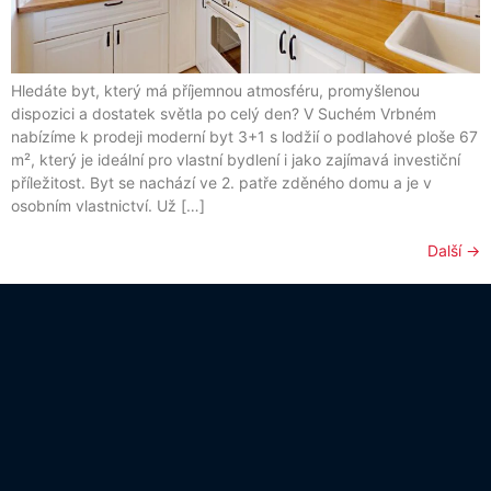
Hledáte byt, který má příjemnou atmosféru, promyšlenou
dispozici a dostatek světla po celý den? V Suchém Vrbném
nabízíme k prodeji moderní byt 3+1 s lodžií o podlahové ploše 67
m², který je ideální pro vlastní bydlení i jako zajímavá investiční
příležitost. Byt se nachází ve 2. patře zděného domu a je v
osobním vlastnictví. Už […]
Další
→