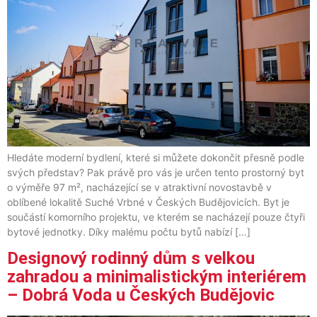
Hledáte moderní bydlení, které si můžete dokončit přesně podle
svých představ? Pak právě pro vás je určen tento prostorný byt
o výměře 97 m², nacházející se v atraktivní novostavbě v
oblíbené lokalitě Suché Vrbné v Českých Budějovicích. Byt je
součástí komorního projektu, ve kterém se nacházejí pouze čtyři
bytové jednotky. Díky malému počtu bytů nabízí […]
Designový rodinný dům s velkou
zahradou a minimalistickým interiérem
– Dobrá Voda u Českých Budějovic