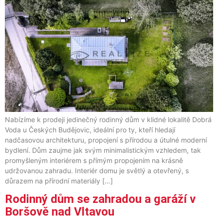
Nabízíme k prodeji jedinečný rodinný dům v klidné lokalitě Dobrá
Voda u Českých Budějovic, ideální pro ty, kteří hledají
nadčasovou architekturu, propojení s přírodou a útulné moderní
bydlení. Dům zaujme jak svým minimalistickým vzhledem, tak
promyšleným interiérem s přímým propojením na krásně
udržovanou zahradu. Interiér domu je světlý a otevřený, s
důrazem na přírodní materiály […]
Rodinný dům se zahradou a garáží v
Boršově nad Vltavou