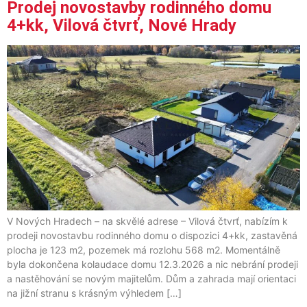
Prodej novostavby rodinného domu
4+kk, Vilová čtvrť, Nové Hrady
V Nových Hradech – na skvělé adrese – Vilová čtvrť, nabízím k
prodeji novostavbu rodinného domu o dispozici 4+kk, zastavěná
plocha je 123 m2, pozemek má rozlohu 568 m2. Momentálně
byla dokončena kolaudace domu 12.3.2026 a nic nebrání prodeji
a nastěhování se novým majitelům. Dům a zahrada mají orientaci
na jižní stranu s krásným výhledem […]