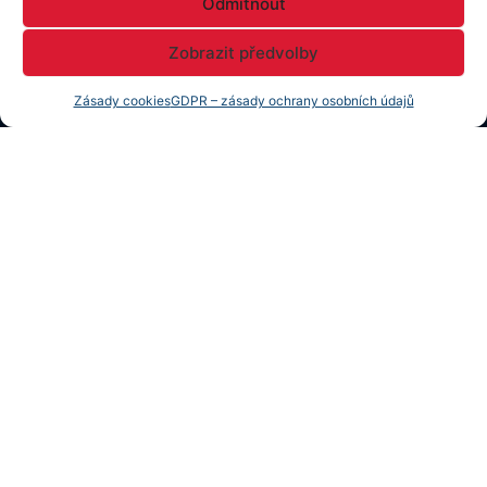
Odmítnout
Zobrazit předvolby
Zásady cookies
GDPR – zásady ochrany osobních údajů
Vaší VIZI o bydlení proměníme v REALitu