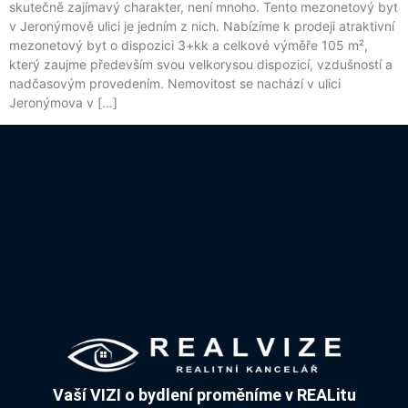
skutečně zajímavý charakter, není mnoho. Tento mezonetový byt
v Jeronýmově ulici je jedním z nich. Nabízíme k prodeji atraktivní
mezonetový byt o dispozici 3+kk a celkové výměře 105 m²,
který zaujme především svou velkorysou dispozicí, vzdušností a
nadčasovým provedením. Nemovitost se nachází v ulici
Jeronýmova v […]
Vaší VIZI o bydlení proměníme v REALitu