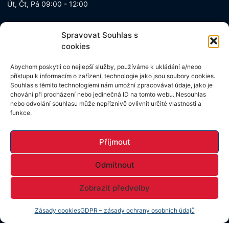
Út, Čt, Pá 09:00 - 12:00
Newsletter
Spravovat Souhlas s
cookies
Přihlášte se k novinkam ze světa realit
Abychom poskytli co nejlepší služby, používáme k ukládání a/nebo
přístupu k informacím o zařízení, technologie jako jsou soubory cookies.
Souhlas s těmito technologiemi nám umožní zpracovávat údaje, jako je
chování při procházení nebo jedinečná ID na tomto webu. Nesouhlas
nebo odvolání souhlasu může nepříznivě ovlivnit určité vlastnosti a
funkce.
Vnitřní oznamovací systém
Příjmout
Odmítnout
Poučení spotřebitele
Zobrazit předvolby
VOS
Zásady cookies
GDPR – zásady ochrany osobních údajů